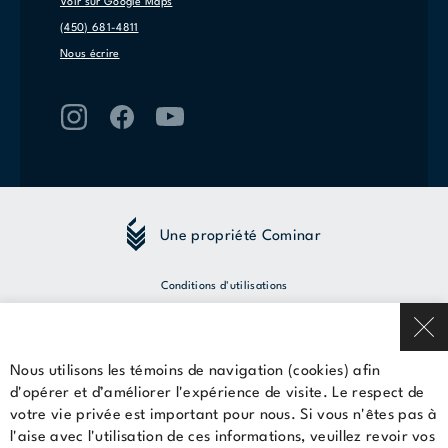
Voir sur Google Maps
(450) 681-4811
Nous écrire
Une propriété Cominar
Conditions d'utilisations
Politique de confidentialité
Nous utilisons les témoins de navigation (cookies) afin
© 2026 Cominar
d'opérer et d’améliorer l'expérience de visite. Le respect de
votre vie privée est important pour nous. Si vous n'êtes pas à
Louer un espace
l'aise avec l'utilisation de ces informations, veuillez revoir vos