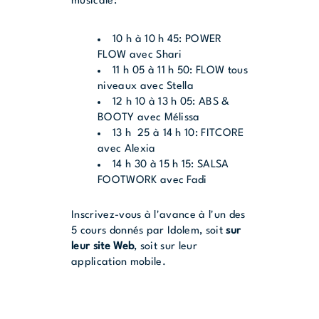
musicale:
10 h à 10 h 45: POWER
FLOW avec Shari
11 h 05 à 11 h 50: FLOW tous
niveaux avec Stella
12 h 10 à 13 h 05: ABS &
BOOTY avec Mélissa
13 h 25 à 14 h 10: FITCORE
avec Alexia
14 h 30 à 15 h 15: SALSA
FOOTWORK avec Fadi
Inscrivez-vous à l'avance à l'un des
5 cours donnés par Idolem, soit
sur
leur site Web
, soit sur leur
application mobile.