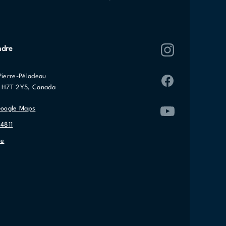
ndre
Pierre-Péladeau
C H7T 2Y5, Canada
Google Maps
-4811
re