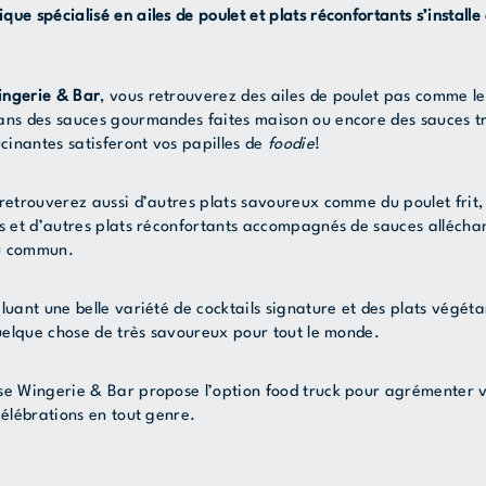
ue spécialisé en ailes de poulet et plats réconfortants s’installe
ingerie & Bar
, vous retrouverez des ailes de poulet pas comme le
ans des sauces gourmandes faites maison ou encore des sauces tra
ucinantes satisferont vos papilles de
foodie
!
retrouverez aussi d’autres plats savoureux comme du poulet frit,
os et d’autres plats réconfortants accompagnés de sauces allécha
u commun.
luant une belle variété de cocktails signature et des plats végét
quelque chose de très savoureux pour tout le monde.
se Wingerie & Bar propose l’option food truck pour agrémenter v
célébrations en tout genre.