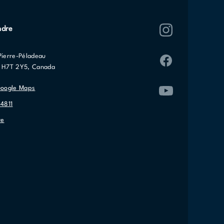
ndre
Pierre-Péladeau
C H7T 2Y5, Canada
Google Maps
-4811
re