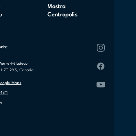
-
Mostra
u
Centropolis
ndre
Pierre-Péladeau
C H7T 2Y5, Canada
Google Maps
-4811
re