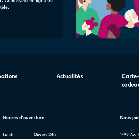
r. Achetez-la en ligne ou
tèle.
mations
Actualités
Carte
cadea
Heures d’ouverture
Nous joi
lundi
Ouvert 24h
1799 Av. 