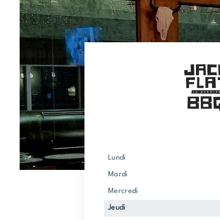
lundi
mardi
mercredi
jeudi