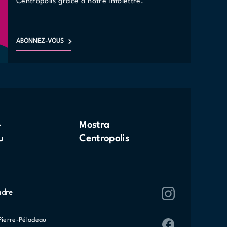
Centropolis grâce à notre infolettre.
ABONNEZ-VOUS
-
Mostra
u
Centropolis
ndre
Pierre-Péladeau