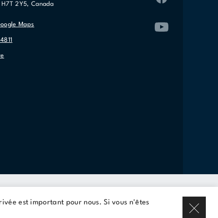
C H7T 2Y5, Canada
Google Maps
-4811
re
Louer un espace
privée est important pour nous. Si vous n'êtes